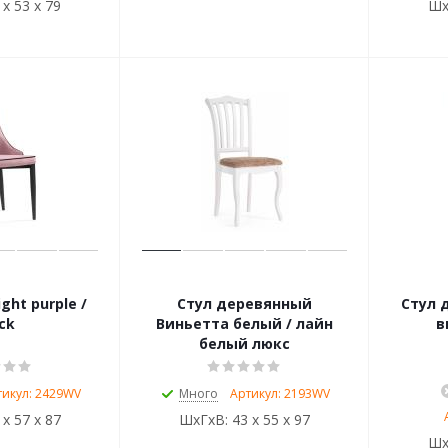
 х 53 х 79
Шх
ight purple /
Стул деревянный
Стул 
ck
Виньетта белый / лайн
в
белый люкс
тикул: 2429WV
Много
Артикул: 2193WV
 х 57 х 87
ШхГхВ:
43 х 55 х 97
Шх