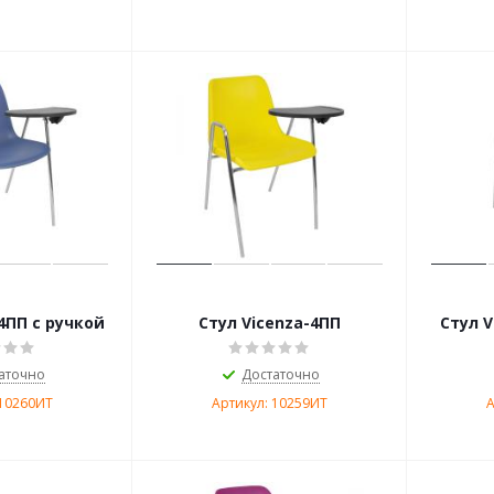
4ПП с ручкой
Стул Vicenza-4ПП
Стул V
аточно
Достаточно
 10260ИТ
Артикул: 10259ИТ
А