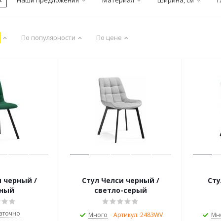
Наши предложения
Материал
Ширина, см
Г
По популярности
По цене
 /
Стул Челси черный /
Сту
еный
светло-серый
аточно
Много
Артикул: 2483WV
Мн