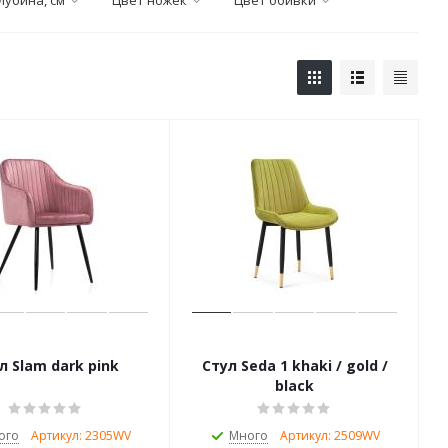
лубина, см
Цвет ножек
Цвет обивки
л Slam dark pink
Стул Seda 1 khaki / gold /
black
ого
Артикул: 2305WV
Много
Артикул: 2509WV