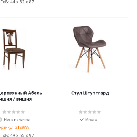
ГхВ:
44 х 52 х 87
деревянный Абель
Стул Штуттгард
ишня / вишня
Нет в наличии
Много
Артикул: 2189WV
ГхВ:
49 х 55 х 97