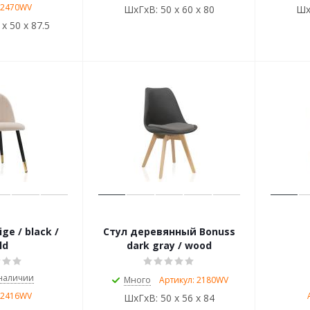
 2470WV
ШхГхВ:
50 х 60 х 80
Шх
 х 50 х 87.5
ge / black /
Стул деревянный Bonuss
ld
dark gray / wood
 наличии
Много
Артикул: 2180WV
 2416WV
ШхГхВ:
50 х 56 х 84