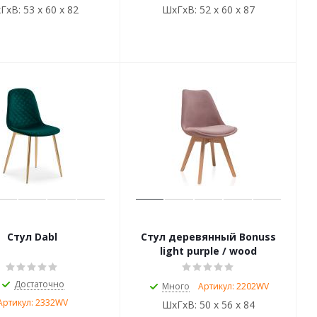
ГхВ:
53 х 60 х 82
ШхГхВ:
52 х 60 х 87
Стул Dabl
Стул деревянный Bonuss
light purple / wood
Достаточно
Много
Артикул: 2202WV
Артикул: 2332WV
ШхГхВ:
50 х 56 х 84