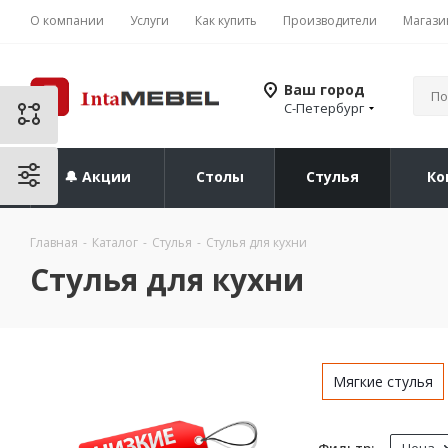
О компании
Услуги
Как купить
Производители
Магази
Ваш город
С-Петербург
🔔 Акции
Столы
Стулья
Ко
Главная
-
Каталог
-
Стулья
-
Стулья для кухни
Стулья для кухни
Мягкие стулья