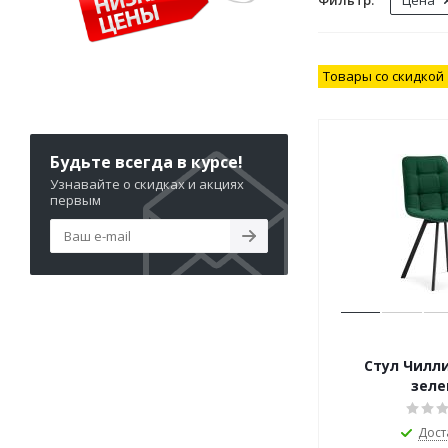
Фильтр:
Цена
Товары со скидкой
Будьте всегда в курсе!
Узнавайте о скидках и акциях
первым
Стул Чилли черный
зел
Дост