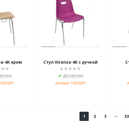
za-4К хром
Стул Vicenza-4К с ручкой
С
аточно
Достаточно
 10256ИТ
Артикул: 10255ИТ
А
1
2
3
33