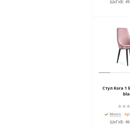
ШхГхВ:
49
Стул Kora 1 l
bla
Много
Ар
ШхГхВ:
46